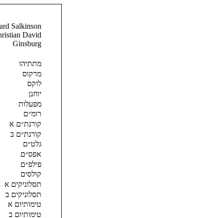
ard Salkinson
ristian David
Ginsburg
מתתיהו
מרקוס
לוקס
יוחנן
מפעלות
רומ״ם
קורנת״ם א
קורנת״ם ב
גלט״ם
אפס״ם
פילפ״ם
קולסים
תסלוניקים א
תסלוניקים ב
טימותיום א
טימותיום ב