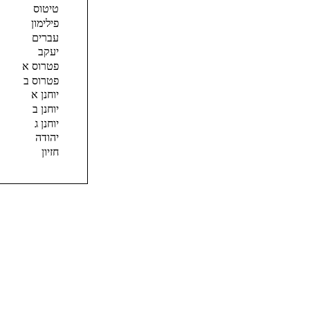
טיטוס
פילימון
עברים
יעקב
פטרוס א
פטרוס ב
יוחנן א
יוחנן ב
יוחנן ג
יהודה
חזיון