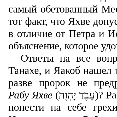
самый обетованный Ме
тот факт, что Яхве допу
в отличие от Петра и И
объяснение, которое удо
Ответы на все вопр
Танахе, и Яакоб нашел т
разве пророк не пред
Рабу Яхве
(
עֶבֶד יָהְוֶה
)? Р
понести на себе грех