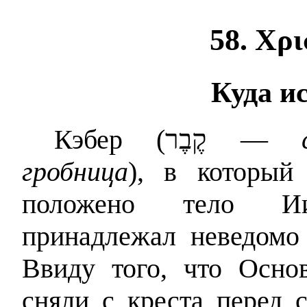
58.
Χρι
Куда и
Кэбер (
קֶבֶר
—
гробница
), в который
положено тело Иис
принадлежал неведомо 
Ввиду того, что Основ
сняли с креста перед 