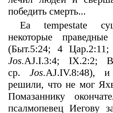
победить смерть...
Ea tempestate су
некоторые праведны
(Быт.5:24; 4 Цар.2:11;
Jos.
AJ.I.3:4; IX.2:2;
ср.
Jos.
AJ.IV.8:48),
решили, что не мог Ях
Помазаннику окончат
псалмопевец Иегову з