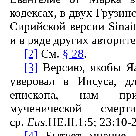
кодексах, в двух Грузин
Сирийской версии Sinait
и в ряде других авторит
[2]
См.
§ 28
.
[3]
Версию, якобы Яа
уверовал в Иисуса, д
епископа, нам при
мученической смер
ср.
Eus.
HE.II.1:5; 23:10-2
[4]
Бытует мнение, 