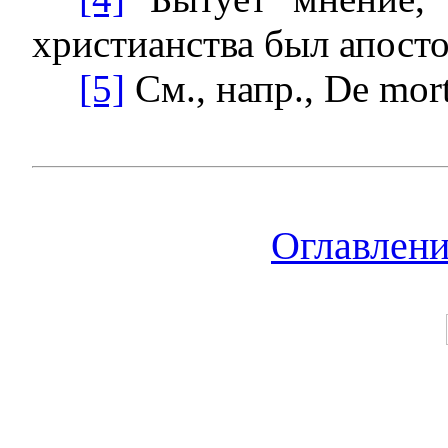
христианства был апосто
[5]
См., напр., De mort
Оглавлен