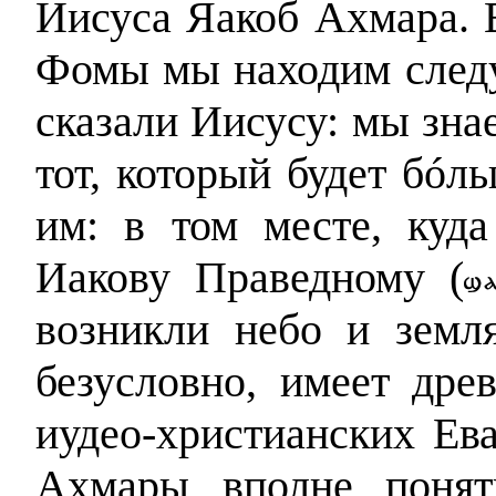
Иисуса Яакоб Ахмара. 
Фомы мы находим след
сказали Иисусу: мы знае
тот, который будет бóл
им: в том месте, куд
Иакову Праведному
(
возникли небо и земля
безусловно, имеет др
иудео-христианских Ев
Ахмары вполне понят